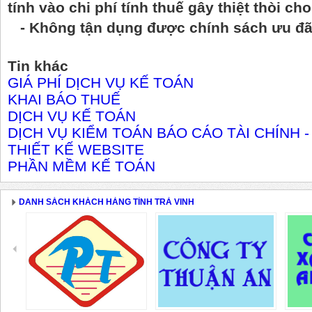
tính vào chi phí tính thuế gây thiệt thòi c
- Không tận dụng được
chính sách
ưu đã
Tin khác
GIÁ PHÍ DỊCH VỤ KẾ TOÁN
KHAI BÁO THUẾ
DỊCH VỤ KẾ TOÁN
DỊCH VỤ KIỂM TOÁN BÁO CÁO TÀI CHÍNH 
THIẾT KẾ WEBSITE
PHẦN MỀM KẾ TOÁN
DANH SÁCH KHÁCH HÀNG TỈNH TRÀ VINH