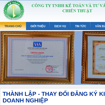
TRANG CHỦ
GIỚI THIỆU
DỊCH VỤ
TIN TỨC
VĂN B
THÀNH LẬP - THAY ĐỔI ĐĂNG KÝ KI
DOANH NGHIỆP