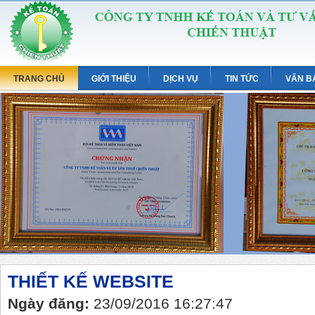
TRANG CHỦ
GIỚI THIỆU
DỊCH VỤ
TIN TỨC
VĂN B
THIẾT KẾ WEBSITE
Ngày đăng:
23/09/2016 16:27:47