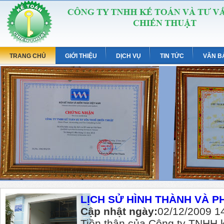
TRANG CHỦ
GIỚI THIỆU
DỊCH VỤ
TIN TỨC
VĂN B
LỊCH SỬ HÌNH THÀNH VÀ P
Cập nhật ngày:
02/12/2009 1
Tiền thân của Công ty TNHH k