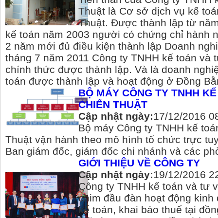
Thuật là Cơ sở dịch vụ kế toá
Thuật. Được thành lập từ năm
kế toán năm 2003 người có chứng chỉ hành n
2 năm mới đủ điều kiện thành lập Doanh nghi
tháng 7 năm 2011 Công ty TNHH kế toán và t
chính thức được thành lập. Và là doanh nghiệ
toán được thành lập và hoạt động ở Đồng B
BỘ MÁY CÔNG TY TNHH KẾ
CHIẾN THUẬT
Cập nhật ngày:
17/12/2016 0
Bộ máy Công ty TNHH kế toán
Thuật vận hành theo mô hình tổ chức trực t
Ban giám đốc, giám đốc chi nhánh và các ph
GIỚI THIỆU VỀ CÔNG TY
Cập nhật ngày:
19/12/2016 2
Công ty TNHH kế toán và tư v
chim đầu đàn hoạt động kinh 
kế toán, khai báo thuế tại đ